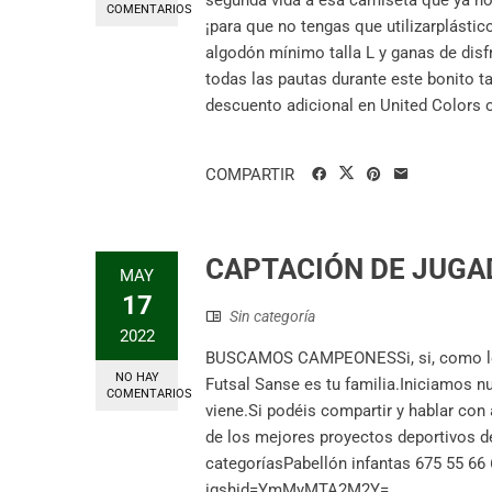
COMENTARIOS
¡para que no tengas que utilizarplásti
algodón mínimo talla L y ganas de disf
todas las pautas durante este bonito ta
descuento adicional en United Color
COMPARTIR
CAPTACIÓN DE JUG
MAY
17
Sin categoría
2022
BUSCAMOS CAMPEONESSi, si, como lo lee
NO HAY
Futsal Sanse es tu familia.Iniciamos 
COMENTARIOS
viene.Si podéis compartir y hablar c
de los mejores proyectos deportivos d
categoríasPabellón infantas 675 55 
igshid=YmMyMTA2M2Y=