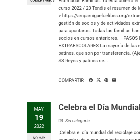
Estimadas Familias: Ya está abierto el 
COMENTARIOS
curso 2022 / 23 Tenéis el resumen de 
> https://ampamigueldelibes.org/extr
gestión de socios y de actividades ex
para apuntaros. Todas las familias han
socios en cursos anteriores. PASO
EXTRAESCOLARES La mayoría de las ex
patines, que son por transferencia. (Aj
SS Reyes y patines se...
COMPARTIR
Celebra el Día Mundial
MAY
19
Sin categoría
2022
¡Celebra el día mundial del reciclaje c
NO HAY
segunda vida a esa camiseta que ya no 