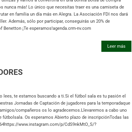
cos nunca más! Lo único que necesitas traer es una camiseta de
rutar en familia un día más en Alegra. La Asociación FDI nos dará
ller. Además, sólo por participar, conseguirás un 20% de
s of Benetton ¡Te esperamos!agenda.crm-nv.com
Leer más
ADORES
s, te estamos buscando a ti.Si el fútbol sala es tu pasión el
nuestras Jornadas de Captación de jugadores para la temporadaque
on amigos/compañeros os lo agradecemos.Llevaremos a cabo uno
e fútbolsala. Os esperamos Abierto plazo de inscripciónTodas las
66 64https://www.instagram.com/p/CdS9nkMtO_S/?