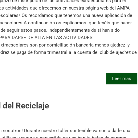
plazo de inscripción de las actividades extraescolares para el
las actividades que ofrecemos en nuestra página web del AMPA -
aescolares/ Os recordamos que tenemos una nueva aplicación de
traescolares A continuación os explicamos que tenéis que hacer
 de seguir estos pasos, independientemente de si han sido
S PARA DARSE DE ALTA EN LAS ACTIVIDADES
traescolares son por domiciliación bancaria menos ajedrez y
edrez se paga de forma trimestral a la cuenta del club de ajedrez de
Leer más
 del Reciclaje
on nosotros! Durante nuestro taller sostenible vamos a darle una
utilizas y vamos a convertirla en una bonita bolsa de compra