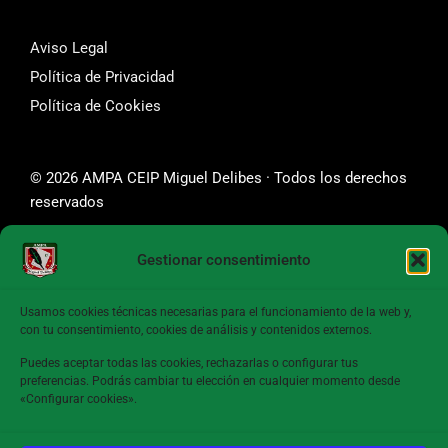
Aviso Legal
Política de Privacidad
Política de Cookies
© 2026 AMPA CEIP Miguel Delibes · Todos los derechos
reservados
Gestionar consentimiento
SÍGUENOS
Usamos cookies técnicas necesarias para el funcionamiento de la web y,
con tu consentimiento, cookies de análisis y contenidos externos.
Puedes aceptar todas las cookies, rechazarlas o configurar tus
preferencias. Podrás cambiar tu elección en cualquier momento desde
CONTACTA CON NOSOTROS
«Configurar cookies».