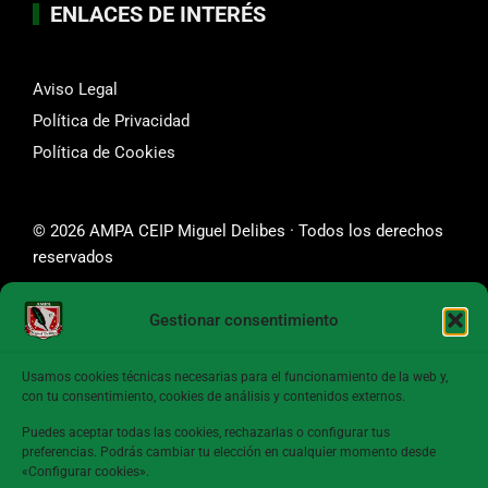
ENLACES DE INTERÉS
Aviso Legal
Política de Privacidad
Política de Cookies
© 2026 AMPA CEIP Miguel Delibes · Todos los derechos
reservados
Gestionar consentimiento
SÍGUENOS
Usamos cookies técnicas necesarias para el funcionamiento de la web y,
con tu consentimiento, cookies de análisis y contenidos externos.
Puedes aceptar todas las cookies, rechazarlas o configurar tus
preferencias. Podrás cambiar tu elección en cualquier momento desde
CONTACTA CON NOSOTROS
«Configurar cookies».