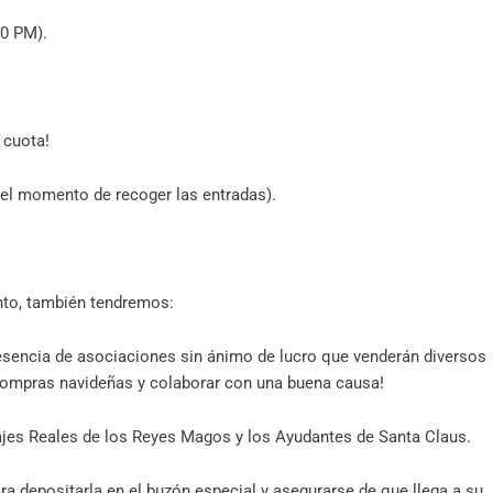
00 PM).
 cuota!
n el momento de recoger las entradas).
ento, también tendremos:
esencia de asociaciones sin ánimo de lucro que venderán diversos
 compras navideñas y colaborar con una buena causa!
ajes Reales de los Reyes Magos y los Ayudantes de Santa Claus.
ra depositarla en el buzón especial y asegurarse de que llega a su