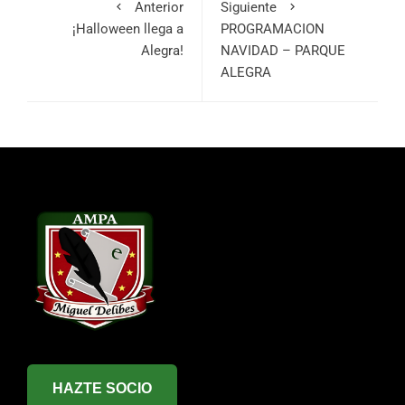
Anterior
Siguiente
¡Halloween llega a
PROGRAMACION
Alegra!
NAVIDAD – PARQUE
ALEGRA
HAZTE SOCIO