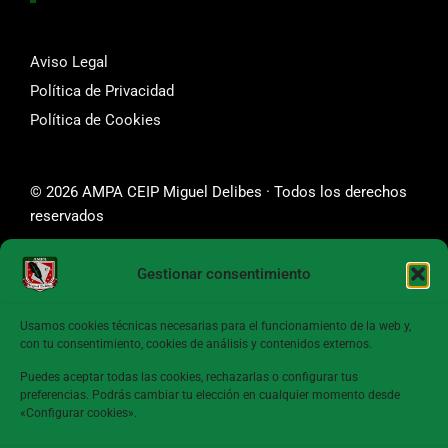
Aviso Legal
Política de Privacidad
Política de Cookies
© 2026 AMPA CEIP Miguel Delibes · Todos los derechos
reservados
Gestionar consentimiento
SÍGUENOS
Usamos cookies técnicas necesarias para el funcionamiento de la web y,
con tu consentimiento, cookies de análisis y contenidos externos.
Puedes aceptar todas las cookies, rechazarlas o configurar tus
preferencias. Podrás cambiar tu elección en cualquier momento desde
CONTACTA CON NOSOTROS
«Configurar cookies».