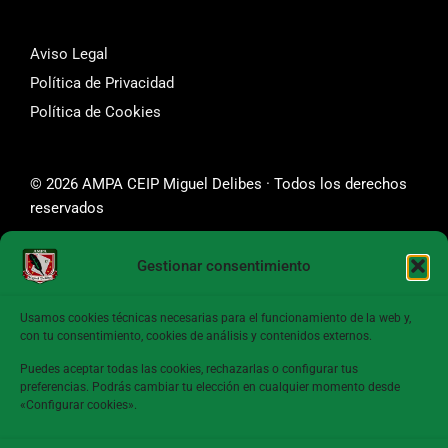
Aviso Legal
Política de Privacidad
Política de Cookies
© 2026 AMPA CEIP Miguel Delibes · Todos los derechos
reservados
Gestionar consentimiento
SÍGUENOS
Usamos cookies técnicas necesarias para el funcionamiento de la web y,
con tu consentimiento, cookies de análisis y contenidos externos.
Puedes aceptar todas las cookies, rechazarlas o configurar tus
preferencias. Podrás cambiar tu elección en cualquier momento desde
CONTACTA CON NOSOTROS
«Configurar cookies».